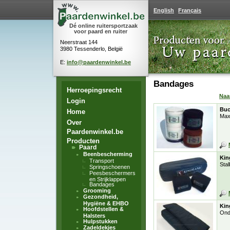
English
Français
Dé online ruitersportzaak
voor paard en ruiter
Neerstraat 144
3980 Tessenderlo, België
E:
info@paardenwinkel.be
Bandages
Herroepingsrecht
Na
Login
Buc
Home
Max
Over
Paardenwinkel.be
Producten
Paard
Beenbescherming
Kin
Transport
Sta
Springschoenen
Peesbeschermers
en Strijklappen
Bandages
Grooming
Gezondheid,
Hygiëne & EHBO
Kin
Hoofdstellen &
Ond
Halsters
Hulpstukken
Zadeldekjes