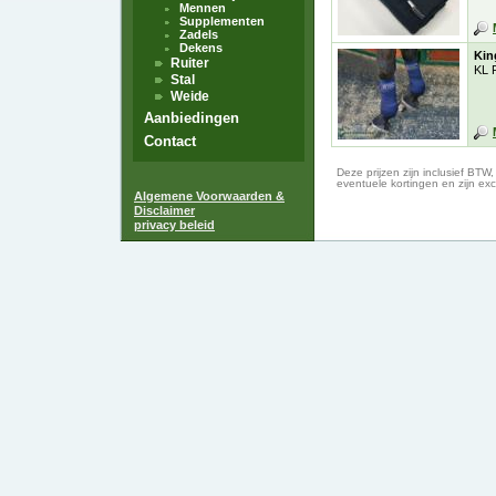
Mennen
Supplementen
Zadels
Dekens
Kin
Ruiter
KL 
Stal
Weide
Aanbiedingen
Contact
Deze prijzen zijn inclusief BTW
eventuele kortingen en zijn exc
Algemene Voorwaarden &
Disclaimer
privacy beleid