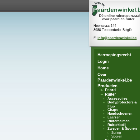
Dé online ruitersportzaa
voor paard en ruiter
Neerstraat 144
3980 Tessenderlo, België
E:
info@paardenwinkel.be
Herroepingsrecht
Login
Home
Over
Paardenwinkel.be
Producten
Paard
Ruiter
Accessoires
Bodyprotectors &
Fluo
Chaps
Handschoenen
Laarzen
Ruiterhelmen
Ruiterkledij
Zwepen & Sporen
Spring
Sporen