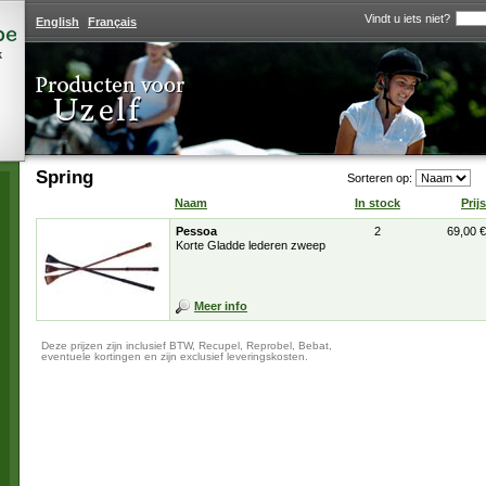
Vindt u iets niet?
English
Français
k
Spring
Sorteren op:
Naam
In stock
Prijs
Pessoa
2
69,00 €
Korte Gladde lederen zweep
Meer info
Deze prijzen zijn inclusief BTW, Recupel, Reprobel, Bebat,
eventuele kortingen en zijn exclusief leveringskosten.