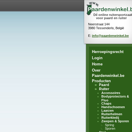
Dé online ruitersportzaa
voor paard en ruiter
Neerstraat 144
3980 Tessenderlo, België
E:
info@paardenwinkel.be
Herroepingsrecht
Login
Home
Over
Paardenwinkel.be
Producten
Paard
Ruiter
Accessoires
Bodyprotectors &
Fluo
Chaps
Handschoenen
Laarzen
Ruiterhelmen
Ruiterkledij
Zwepen & Sporen
Spring
Sporen