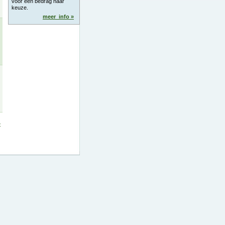
voor een bedrag naar
keuze.
meer_info »
»