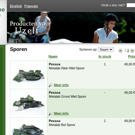
Vindt u iets niet?
English
Français
k
Sporen
Sorteren op:
1
2
Naam
In stock
Prijs
Pessoa
1
49,00 €
Metalab Klein Wiel Spoor
Meer info
Pessoa
-
49,00 €
Metalab Groot Wiel Spoor
Meer info
Pessoa
1
49,00 €
Metalab Bol Spoor