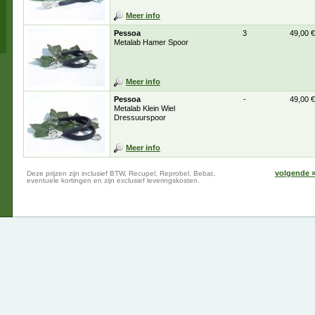
Meer info
Pessoa
3
49,00 €
Metalab Hamer Spoor
Meer info
Pessoa
-
49,00 €
Metalab Klein Wiel
Dressuurspoor
Meer info
volgende 
Deze prijzen zijn inclusief BTW, Recupel, Reprobel, Bebat,
eventuele kortingen en zijn exclusief leveringskosten.