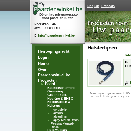
English
Français
Dé online ruitersportzaak
voor paard en ruiter
Neerstraat 144
3980 Tessenderlo
E:
info@paardenwinkel.be
Halsterlijnen
Herroepingsrecht
Na
Login
Buc
Home
Dubl
Over
Paardenwinkel.be
Producten
Paard
Beenbescherming
Grooming
Deze prijzen zijn inclusief BTW
Gezondheid,
eventuele kortingen en zijn exc
Hygiëne & EHBO
Hoofdstellen &
Halsters
Hoofdstellen
Halsters
Halsterlijnen
Happy Mouth Bitten
Pessoa Metalab
Bitten
Hulpstukken