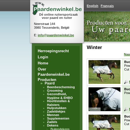
English
Français
Dé online ruitersportzaak
voor paard en ruiter
Neerstraat 144
3980 Tessenderlo, België
E:
info@paardenwinkel.be
Winter
Herroepingsrecht
Na
Login
Buc
Home
Pow
Over
Cut
Paardenwinkel.be
Producten
Paard
Beenbescherming
Buc
Grooming
Pow
Gezondheid,
Hygiëne & EHBO
Hoofdstellen &
Halsters
Hulpstukken
Zadeldekjes
Mennen
Buc
Supplementen
Pow
Zadels
Cut
Dekens
Buitendekens