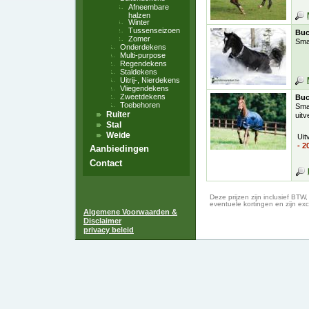
Afneembare
halzen
Winter
Tussenseizoen
Buc
Zomer
Sma
Onderdekens
Multi-purpose
Regendekens
Staldekens
Uitrij-, Nierdekens
Vliegendekens
Zweetdekens
Buc
Toebehoren
Sma
Ruiter
uit
Stal
Weide
Uit
- 
Aanbiedingen
Contact
Deze prijzen zijn inclusief BTW
eventuele kortingen en zijn exc
Algemene Voorwaarden &
Disclaimer
privacy beleid