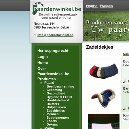
English
Français
Dé online ruitersportzaak
voor paard en ruiter
Neerstraat 144
3980 Tessenderlo, België
E:
info@paardenwinkel.be
Zadeldekjes
Herroepingsrecht
Na
Login
Buc
Home
Pow
Over
Paardenwinkel.be
Producten
Paard
Beenbescherming
Bart
Grooming
Sch
Gezondheid,
Hygiëne & EHBO
Hoofdstellen &
Halsters
Hulpstukken
Zadeldekjes
Mennen
Kin
Supplementen
SP-
Zadels
Dekens
Ruiter