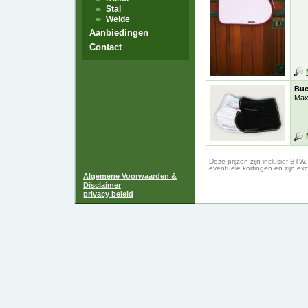
Stal
Weide
Aanbiedingen
Contact
Buc
Max
Deze prijzen zijn inclusief BTW
eventuele kortingen en zijn exc
Algemene Voorwaarden &
Disclaimer
privacy beleid