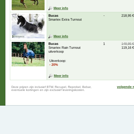
Meer info
Bucas
-
218,95 €
Smartex Extra Turnout
Meer info
Bucas
1
148,95 €
Smartex Rain Turnout
119,16 €
uitverkoop
Uitverkoop:
- 20%
Meer info
volgende 
Deze prijzen zijn inclusief BTW, Recupel, Reprobel, Bebat,
eventuele kortingen en zijn exclusief leveringskosten.