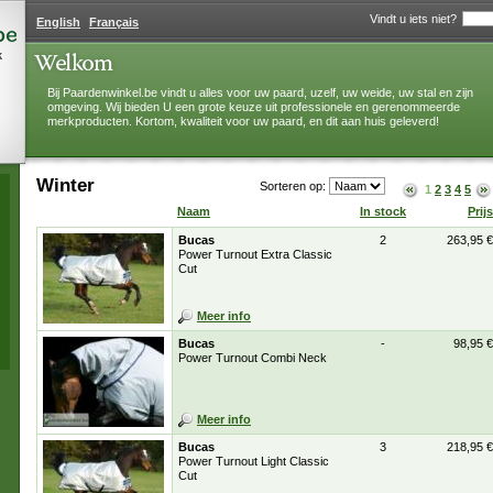
Vindt u iets niet?
English
Français
k
Bij Paardenwinkel.be vindt u alles voor uw paard, uzelf, uw weide, uw stal en zijn
omgeving. Wij bieden U een grote keuze uit professionele en gerenommeerde
merkproducten. Kortom, kwaliteit voor uw paard, en dit aan huis geleverd!
Winter
Sorteren op:
1
2
3
4
5
Naam
In stock
Prijs
Bucas
2
263,95 €
Power Turnout Extra Classic
Cut
Meer info
Bucas
-
98,95 €
Power Turnout Combi Neck
Meer info
Bucas
3
218,95 €
Power Turnout Light Classic
Cut