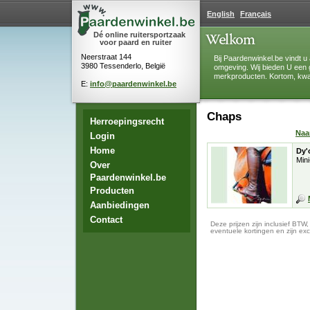
English
Français
Dé online ruitersportzaak
voor paard en ruiter
Neerstraat 144
Bij Paardenwinkel.be vindt u 
3980 Tessenderlo, België
omgeving. Wij bieden U een 
merkproducten. Kortom, kwali
E:
info@paardenwinkel.be
Chaps
Herroepingsrecht
Na
Login
Home
Dy'
Min
Over
Paardenwinkel.be
Producten
Aanbiedingen
Contact
Deze prijzen zijn inclusief BTW
eventuele kortingen en zijn exc